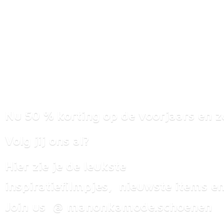
Nu 50 % korting op de voorjaars en z
Volg jij ons al?
Hier zie je de leukste
inspiratiefilmpjes, nieuwste items
en
Join us @ manonkamode.schoenen