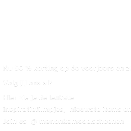
Nu 50 % korting op de voorjaars en z
Volg jij ons al?
Hier zie je de leukste
inspiratiefilmpjes, nieuwste items
en
Join us @ manonkamode.schoenen