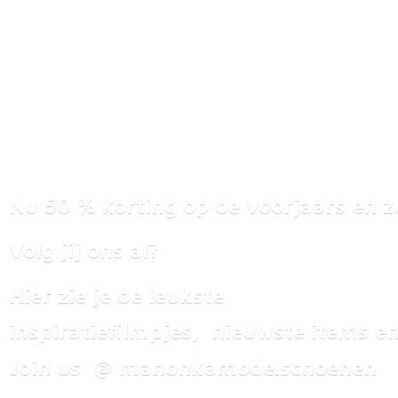
Nu 50 % korting op de voorjaars en z
Volg jij ons al?
Hier zie je de leukste
inspiratiefilmpjes, nieuwste items
en
Join us @ manonkamode.schoenen