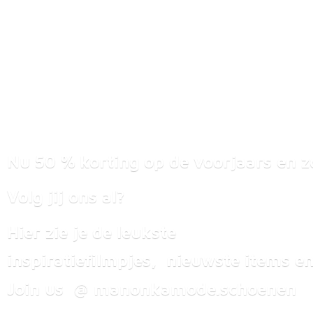
Nu 50 % korting op de voorjaars en z
Volg jij ons al?
Hier zie je de leukste
inspiratiefilmpjes, nieuwste items
en
Join us @ manonkamode.schoenen