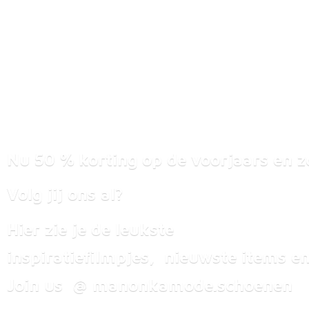
Nu 50 % korting op de voorjaars en z
Volg jij ons al?
Hier zie je de leukste
inspiratiefilmpjes, nieuwste items
en
Join us @ manonkamode.schoenen