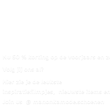
Nu 50 % korting op de voorjaars en z
Volg jij ons al?
Hier zie je de leukste
inspiratiefilmpjes, nieuwste items
en
Join us @ manonkamode.schoenen