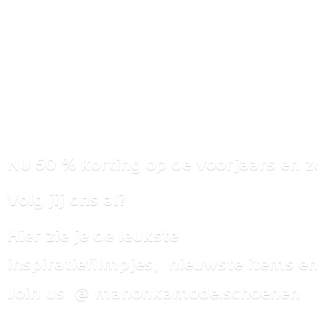
Nu 50 % korting op de voorjaars en z
Volg jij ons al?
Hier zie je de leukste
inspiratiefilmpjes, nieuwste items
en
Join us @ manonkamode.schoenen