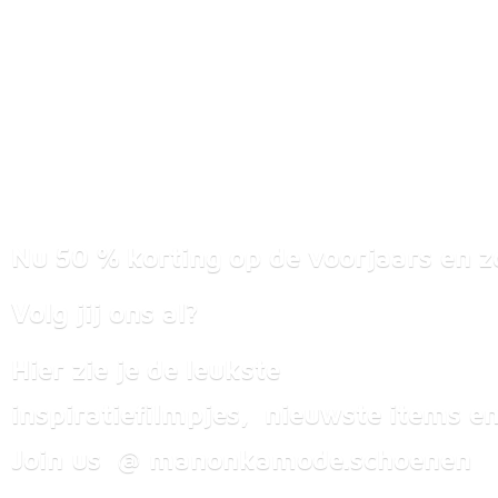
Nu 50 % korting op de voorjaars en z
Volg jij ons al?
Hier zie je de leukste
inspiratiefilmpjes, nieuwste items
en
Join us @ manonkamode.schoenen