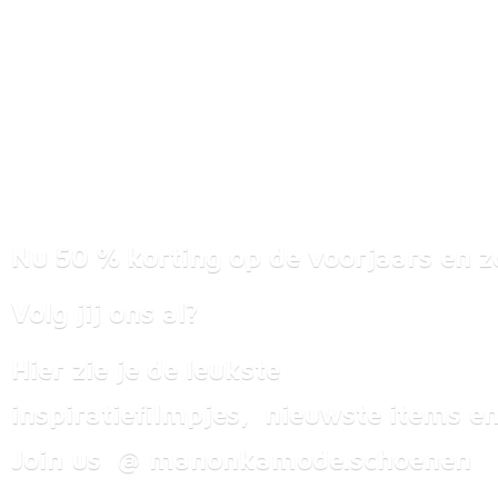
Nu 50 % korting op de voorjaars en z
Volg jij ons al?
Hier zie je de leukste
inspiratiefilmpjes, nieuwste items
en
Join us @ manonkamode.schoenen