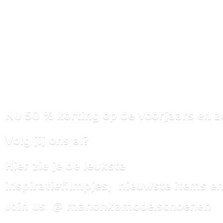
Nu 50 % korting op de voorjaars en z
Volg jij ons al?
Hier zie je de leukste
inspiratiefilmpjes, nieuwste items
en
Join us @ manonkamode.schoenen