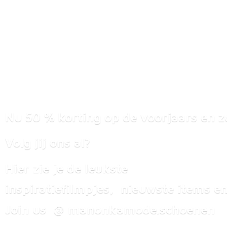
Nu 50 % korting op de voorjaars en z
Volg jij ons al?
Hier zie je de leukste
inspiratiefilmpjes, nieuwste items
en
Join us @ manonkamode.schoenen