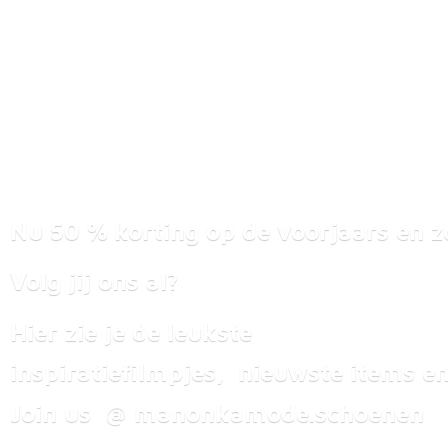
Nu 50 % korting op de voorjaars en z
Volg jij ons al?
Hier zie je de leukste
inspiratiefilmpjes, nieuwste items
en
Join us @ manonkamode.schoenen