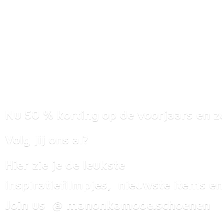
Nu 50 % korting op de voorjaars en z
Volg jij ons al?
Hier zie je de leukste
inspiratiefilmpjes, nieuwste items
en
Join us @ manonkamode.schoenen