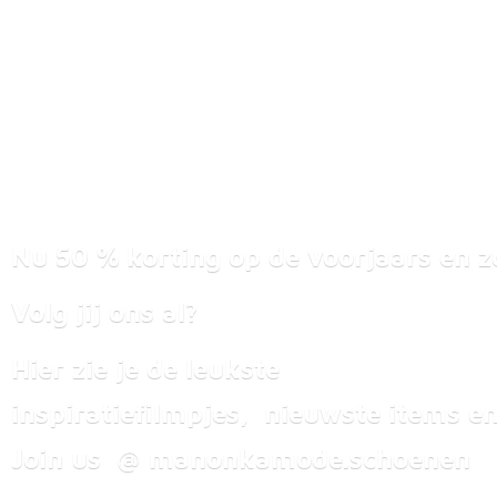
Nu 50 % korting op de voorjaars en z
Volg jij ons al?
Hier zie je de leukste
inspiratiefilmpjes, nieuwste items
en
Join us @ manonkamode.schoenen