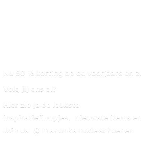
Nu 50 % korting op de voorjaars en z
Volg jij ons al?
Hier zie je de leukste
inspiratiefilmpjes, nieuwste items
en
Join us @ manonkamode.schoenen