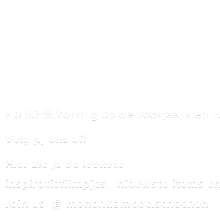
Nu 50 % korting op de voorjaars en z
Volg jij ons al?
Hier zie je de leukste
inspiratiefilmpjes, nieuwste items
en
Join us @ manonkamode.schoenen