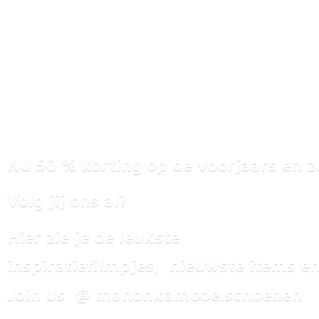
Nu 50 % korting op de voorjaars en z
Volg jij ons al?
Hier zie je de leukste
inspiratiefilmpjes, nieuwste items
en
Join us @ manonkamode.schoenen