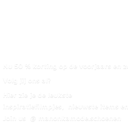
Nu 50 % korting op de voorjaars en z
Volg jij ons al?
Hier zie je de leukste
inspiratiefilmpjes, nieuwste items
en
Join us @ manonkamode.schoenen