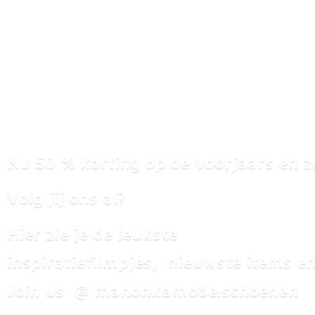
Nu 50 % korting op de voorjaars en z
Volg jij ons al?
Hier zie je de leukste
inspiratiefilmpjes, nieuwste items
en
Join us @ manonkamode.schoenen