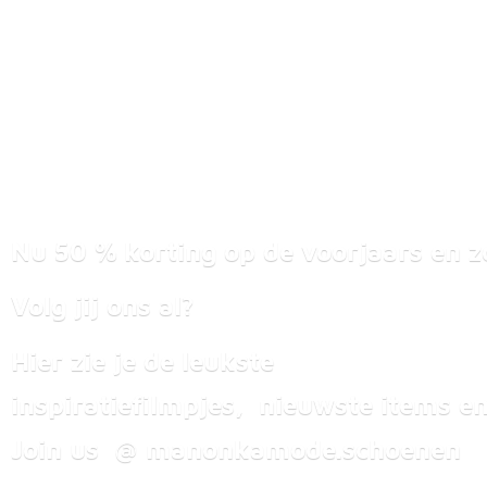
Nu 50 % korting op de voorjaars en z
Volg jij ons al?
Hier zie je de leukste
inspiratiefilmpjes, nieuwste items
en
Join us @ manonkamode.schoenen