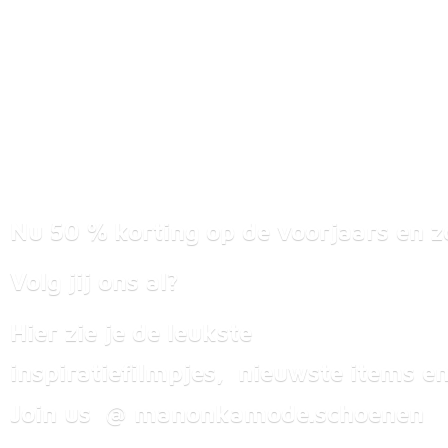
Nu 50 % korting op de voorjaars en z
Volg jij ons al?
Hier zie je de leukste
inspiratiefilmpjes, nieuwste items
en
Join us @ manonkamode.schoenen