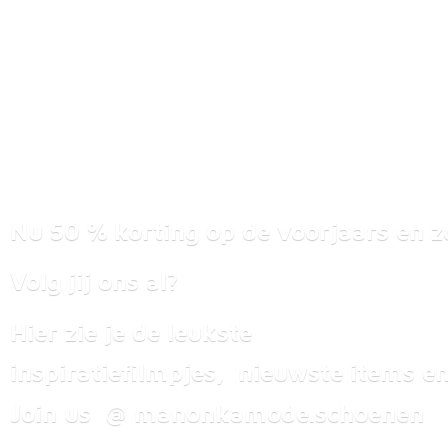
Nu 50 % korting op de voorjaars en z
Volg jij ons al?
Hier zie je de leukste
inspiratiefilmpjes, nieuwste items
en
Join us @ manonkamode.schoenen