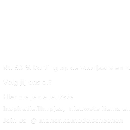
Nu 50 % korting op de voorjaars en z
Volg jij ons al?
Hier zie je de leukste
inspiratiefilmpjes, nieuwste items
en
Join us @ manonkamode.schoenen