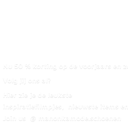
Nu 50 % korting op de voorjaars en z
Volg jij ons al?
Hier zie je de leukste
inspiratiefilmpjes, nieuwste items
en
Join us @ manonkamode.schoenen