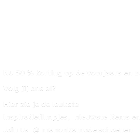
Nu 50 % korting op de voorjaars en z
Volg jij ons al?
Hier zie je de leukste
inspiratiefilmpjes, nieuwste items
en
Join us @ manonkamode.schoenen