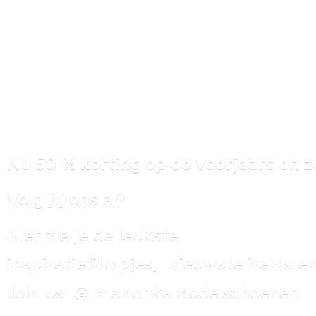
Nu 50 % korting op de voorjaars en z
Volg jij ons al?
Hier zie je de leukste
inspiratiefilmpjes, nieuwste items
en
Join us @ manonkamode.schoenen