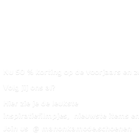
Nu 50 % korting op de voorjaars en z
Volg jij ons al?
Hier zie je de leukste
inspiratiefilmpjes, nieuwste items
en
Join us @ manonkamode.schoenen