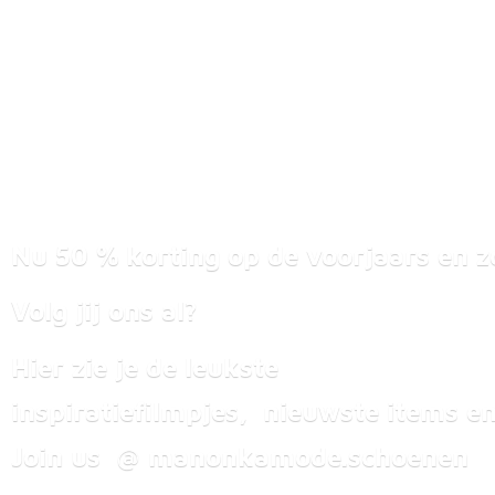
Nu 50 % korting op de voorjaars en z
Volg jij ons al?
Hier zie je de leukste
inspiratiefilmpjes, nieuwste items
en
Join us @ manonkamode.schoenen