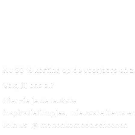
Nu 50 % korting op de voorjaars en z
Volg jij ons al?
Hier zie je de leukste
inspiratiefilmpjes, nieuwste items
en
Join us @ manonkamode.schoenen