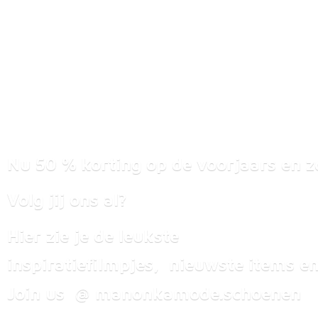
Nu 50 % korting op de voorjaars en z
Volg jij ons al?
Hier zie je de leukste
inspiratiefilmpjes, nieuwste items
en
Join us @ manonkamode.schoenen