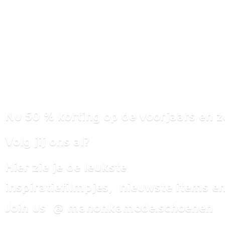
Nu 50 % korting op de voorjaars en z
Volg jij ons al?
Hier zie je de leukste
inspiratiefilmpjes, nieuwste items
en
Join us @ manonkamode.schoenen