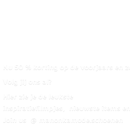
Nu 50 % korting op de voorjaars en z
Volg jij ons al?
Hier zie je de leukste
inspiratiefilmpjes, nieuwste items
en
Join us @ manonkamode.schoenen