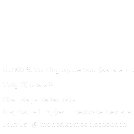
Nu 50 % korting op de voorjaars en z
Volg jij ons al?
Hier zie je de leukste
inspiratiefilmpjes, nieuwste items
en
Join us @ manonkamode.schoenen