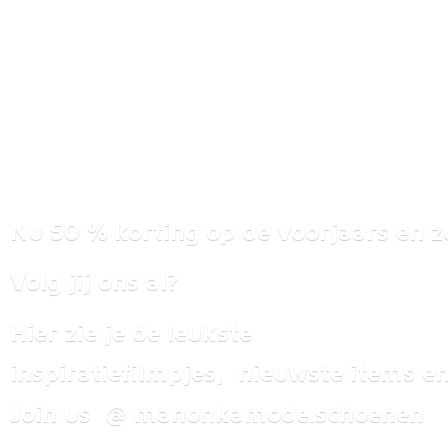
Nu 50 % korting op de voorjaars en z
Volg jij ons al?
Hier zie je de leukste
inspiratiefilmpjes, nieuwste items
en
Join us @ manonkamode.schoenen