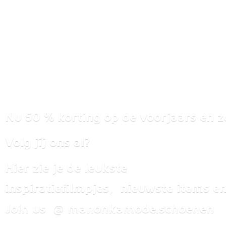
Nu 50 % korting op de voorjaars en z
Volg jij ons al?
Hier zie je de leukste
inspiratiefilmpjes, nieuwste items
en
Join us @ manonkamode.schoenen