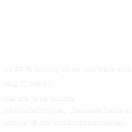
Nu 50 % korting op de voorjaars en z
Volg jij ons al?
Hier zie je de leukste
inspiratiefilmpjes, nieuwste items
en
Join us @ manonkamode.schoenen