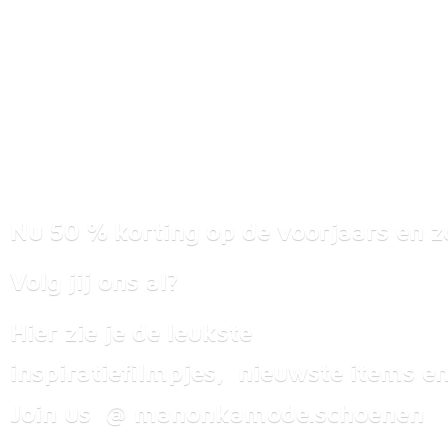
Nu 50 % korting op de voorjaars en z
Volg jij ons al?
Hier zie je de leukste
inspiratiefilmpjes, nieuwste items
en
Join us @ manonkamode.schoenen