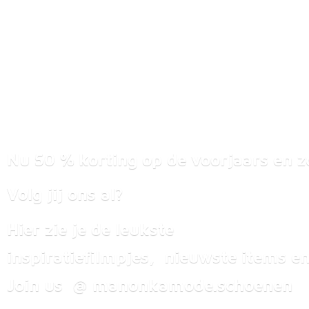
Nu 50 % korting op de voorjaars en z
Volg jij ons al?
Hier zie je de leukste
inspiratiefilmpjes, nieuwste items
en
Join us @ manonkamode.schoenen