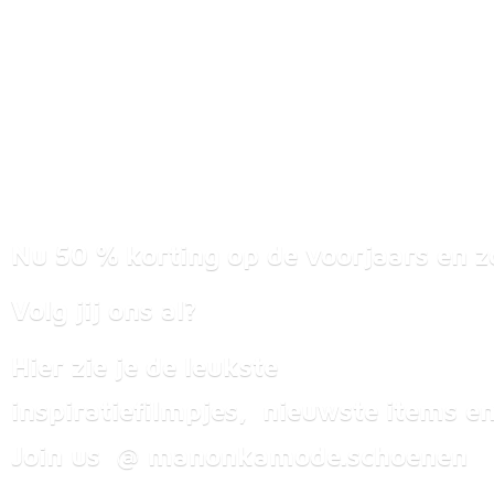
Nu 50 % korting op de voorjaars en z
Volg jij ons al?
Hier zie je de leukste
inspiratiefilmpjes, nieuwste items
en
Join us @ manonkamode.schoenen