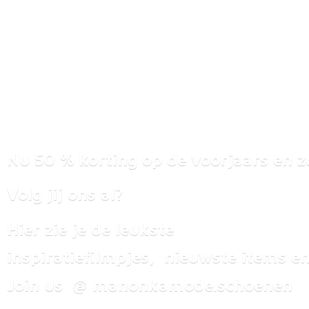
Nu 50 % korting op de voorjaars en z
Volg jij ons al?
Hier zie je de leukste
inspiratiefilmpjes, nieuwste items
en
Join us @ manonkamode.schoenen