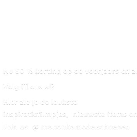
Nu 50 % korting op de voorjaars en z
Volg jij ons al?
Hier zie je de leukste
inspiratiefilmpjes, nieuwste items
en
Join us @ manonkamode.schoenen