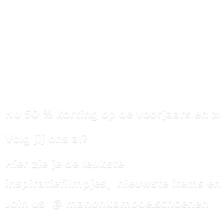
Nu 50 % korting op de voorjaars en z
Volg jij ons al?
Hier zie je de leukste
inspiratiefilmpjes, nieuwste items
en
Join us @ manonkamode.schoenen