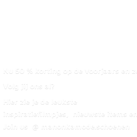
Nu 50 % korting op de voorjaars en z
Volg jij ons al?
Hier zie je de leukste
inspiratiefilmpjes, nieuwste items
en
Join us @ manonkamode.schoenen