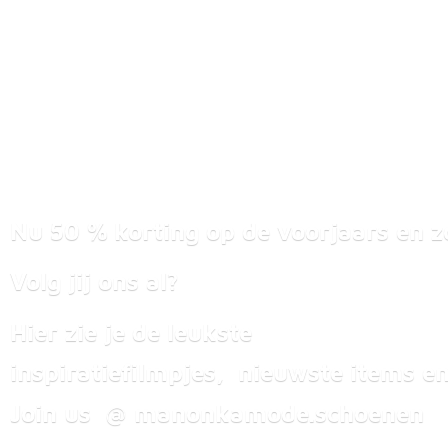
Nu 50 % korting op de voorjaars en z
Volg jij ons al?
Hier zie je de leukste
inspiratiefilmpjes, nieuwste items
en
Join us @ manonkamode.schoenen