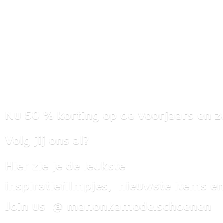
Nu 50 % korting op de voorjaars en z
Volg jij ons al?
Hier zie je de leukste
inspiratiefilmpjes, nieuwste items
en
Join us @ manonkamode.schoenen