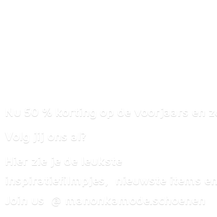
Nu 50 % korting op de voorjaars en z
Volg jij ons al?
Hier zie je de leukste
inspiratiefilmpjes, nieuwste items
en
Join us @ manonkamode.schoenen