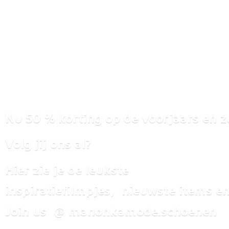
Nu 50 % korting op de voorjaars en z
Volg jij ons al?
Hier zie je de leukste
inspiratiefilmpjes, nieuwste items
en
Join us @ manonkamode.schoenen