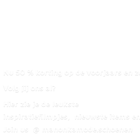
Nu 50 % korting op de voorjaars en z
Volg jij ons al?
Hier zie je de leukste
inspiratiefilmpjes, nieuwste items
en
Join us @ manonkamode.schoenen