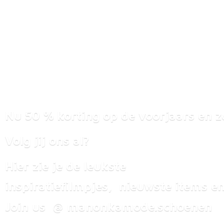
Nu 50 % korting op de voorjaars en z
Volg jij ons al?
Hier zie je de leukste
inspiratiefilmpjes, nieuwste items
en
Join us @ manonkamode.schoenen