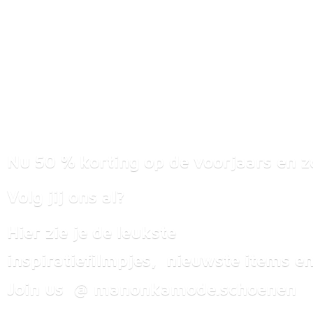
Nu 50 % korting op de voorjaars en z
Volg jij ons al?
Hier zie je de leukste
inspiratiefilmpjes, nieuwste items
en
Join us @ manonkamode.schoenen